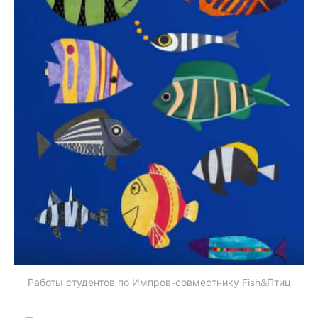
Работы студентов по Импров-совместнику Fish&Птиц