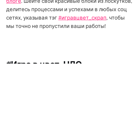
блоге
. Шейте свои красивые блоки из лоскутков,
делитесь процессами и успехами в любых соц
сетях, указывая тэг
#игравцвет_скрап
, чтобы
мы точно не пропустили ваши работы!
#Игра в цвет_НЛО
Полным ходом идет проект «Дошиваем НЛО» во
ВКонтакте, завершенные работы можно найти
по
#игравцвет_нло
. Участников проекта за
минувший месяц прибавилось – ведь по
народным приметам нужно все незавершенные
дела закончить в этом году, а остался всего
лишь месяц. Поэтому торопимся, не суетимся и
дошиваем)